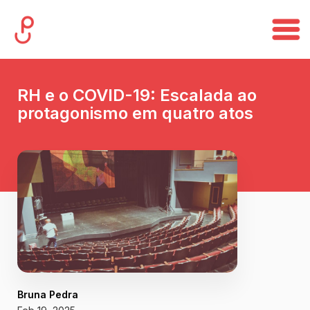
RH e o COVID-19: Escalada ao
protagonismo em quatro atos
Bruna Pedra