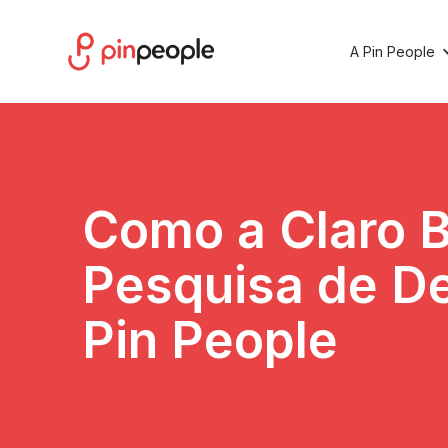
A Pin People
Como a Claro B
Pesquisa de D
Pin People